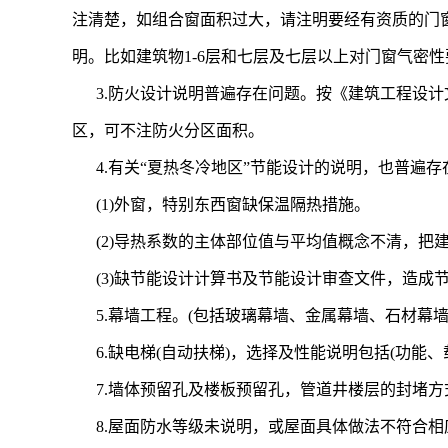
注清楚，如组合窗面积过大，请注明要经有资质的门
明。比如建筑物1-6层和七层及七层以上对门窗气密性要
3.防火设计说明普遍存在问题。按《建筑工程设
区，可不注防火分区面积。
4.有关“夏热冬冷地区”节能设计的说明，也普遍存
(1)外窗，特别东西窗缺保温隔热措施。
(2)导热系数的主体部位值与平均值概念不清，把
(3)缺节能设计计算书及节能设计审查文件，造成
5.幕墙工程。(包括玻璃幕墙、金属幕墙、石材
6.缺电梯(自动扶梯)，选择及性能说明包括(功能
7.墙体预留孔及楼板预留孔，管道井楼层的封堵
8.屋面防水等级未说明，或屋面具体做法不符合